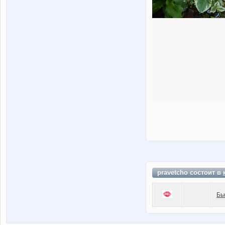
pravetcho состоит в
Бь