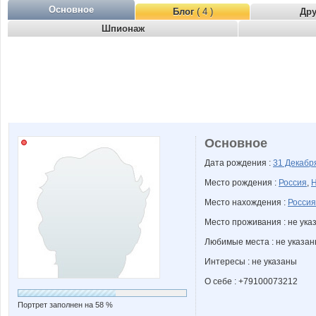
Основное
Блог
( 4 )
Др
Шпионаж
Основное
Дата рождения :
31 Декаб
Место рождения :
Россия
,
Н
Место нахождения :
Россия
Место проживания : не ука
Любимые места : не указа
Интересы : не указаны
О себе : +79100073212
Портрет заполнен на 58 %