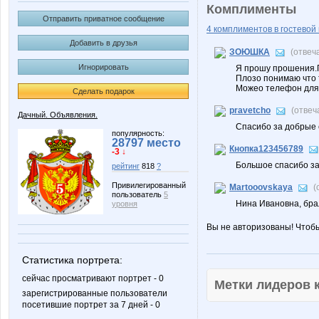
Комплименты
Отправить приватное сообщение
4 комплиментов в гостевой 
Добавить в друзья
ЗОЮШКА
(отвеч
Игнорировать
Я прошу прошения.П
Плозо понимаю что т
Можео телефон для
Сделать подарок
pravetcho
(отвеч
Дачный. Объявления.
Спасибо за добрые с
популярность:
28797 место
Кнопка123456789
-3 ↓
Большое спасибо за 
рейтинг
818
?
Привилегированный
Martooovskaya
(
пользователь
5
Нина Ивановна, брал
уровня
Вы не авторизованы! Чтоб
Статистика портрета:
сейчас просматривают портрет - 0
Метки лидеров
зарегистрированные пользователи
посетившие портрет за 7 дней - 0